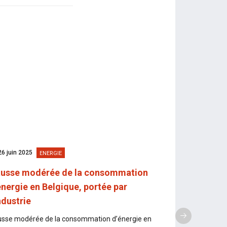
26 juin 2025
11 juillet 2024
ENERGIE
usse modérée de la consommation
Très bonne 
énergie en Belgique, portée par
les stations
industrie
Près de 95 % de
l'an dernier dan
sse modérée de la consommation d’énergie en