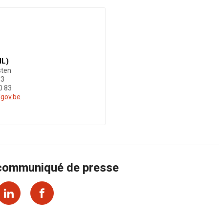
NL)
sten
93
0 83
gov.be
 communiqué de presse