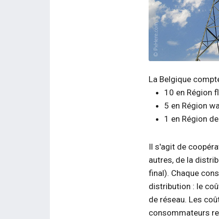
JPG
La Belgique compte
10 en Région f
5 en Région wa
1 en Région de
Il s'agit de coopé
autres, de la distri
final). Chaque cons
distribution : le co
de réseau. Les coût
consommateurs refl