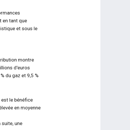
formances
t en tant que
istique et sous le
tribution montre
llions d'euros
5 % du gaz et 9,5 %
 est le bénéfice
t élevée en moyenne
 suite, une