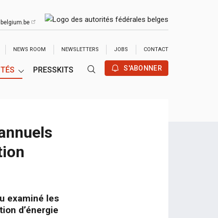
belgium.be
UTUBE
NEWS ROOM
NEWSLETTERS
JOBS
CONTACT
S'ABONNER
ITÉS
PRESSKITS
annuels
tion
u examiné les
tion d’énergie