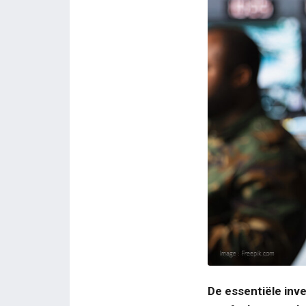
JPG
De essentiële inv