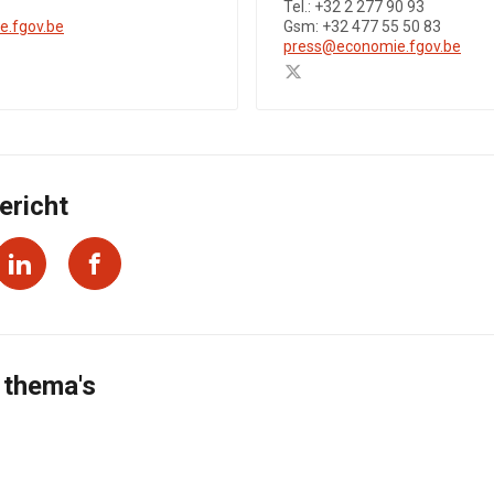
Tel.: +32 2 277 90 93
e.fgov.be
Gsm: +32 477 55 50 83
press@economie.fgov.be
ericht
 thema's