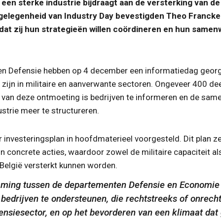
 een sterke industrie bijdraagt aan de versterking van de
 gelegenheid van Industry Day bevestigden Theo Francke
dat zij hun strategieën willen coördineren en hun samenw
n Defensie hebben op 4 december een informatiedag georg
ef zijn in militaire en aanverwante sectoren. Ongeveer 400 
 van deze ontmoeting is bedrijven te informeren en de sam
strie meer te structureren.
 investeringsplan in hoofdmaterieel voorgesteld. Dit plan z
n concrete acties, waardoor zowel de militaire capaciteit als
 België versterkt kunnen worden.
ming tussen de departementen Defensie en Economie i
bedrijven te ondersteunen, die rechtstreeks of onrecht
fensiesector, en op het bevorderen van een klimaat dat 