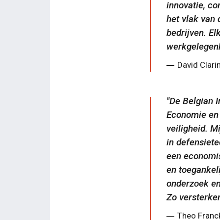
innovatie, co
het vlak van 
bedrijven. El
werkgelegenh
David Clari
De Belgian 
Economie en 
veiligheid. M
in defensiet
een economis
en toegankeli
onderzoek en
Zo versterken
Theo Franck