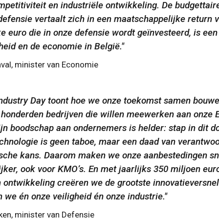
mpetitiviteit en industriële ontwikkeling. De budgettai
defensie vertaalt zich in een maatschappelijke return 
ke euro die in onze defensie wordt geïnvesteerd, is ee
eid en de economie in België.
nval, minister van Economie
Industry Day toont hoe we onze toekomst samen bouwe
honderden bedrijven die willen meewerken aan onze 
ijn boodschap aan ondernemers is helder: stap in dit d
echnologie is geen taboe, maar een daad van verantwoo
che kans. Daarom maken we onze aanbestedingen snell
jker, ook voor KMO’s. En met jaarlijks 350 miljoen euro
 ontwikkeling creëren we de grootste innovatieversnell
 we én onze veiligheid én onze industrie.
en, minister van Defensie