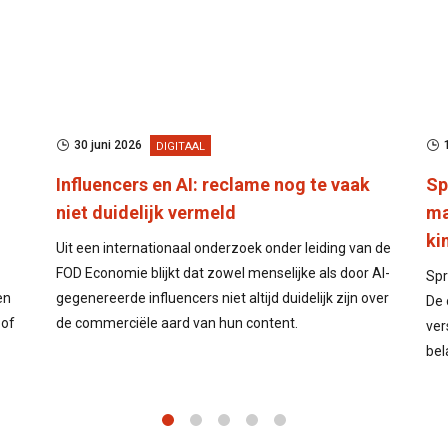
30 juni 2026
DIGITAAL
Influencers en AI: reclame nog te vaak
Sp
niet duidelijk vermeld
ma
ki
Uit een internationaal onderzoek onder leiding van de
FOD Economie blijkt dat zowel menselijke als door AI-
Spr
en
gegenereerde influencers niet altijd duidelijk zijn over
De 
 of
de commerciële aard van hun content.
ver
bel
1
2
3
4
5