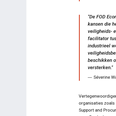
De FOD Econ
kansen die h
veiligheids- 
facilitator t
industrieel 
veiligheidsb
beschikken o
versterken.
Séverine Wa
Vertegenwoordigers
organisaties zoals
Support and Procur