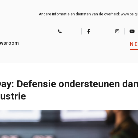
Andere informatie en diensten van de overheid:
www.belg
CONTACT
TWITTER
FACEBOOK
LINKEDIN
INSTAGRAM
YOU
CENTER
wsroom
NI
Day: Defensie ondersteunen dan
ustrie