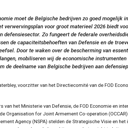
omie moet de Belgische bedrijven zo goed mogelijk i
et verwervingsplan voor groot materieel 2026 biedt vo
en defensiesector. Zo fungeert de federale overheidsd
ussen de capaciteitsbehoeften van Defensie en de troe
weefsel. Door te waken over de bescherming van essent
elangen, mobiliseren wij de economische instrumenten
m de deelname van Belgische bedrijven aan defensiep
terbley, voorzitter van het Directiecomité van de FOD Econ
 van het Ministerie van Defensie, de FOD Economie en inte
 de Organisation for Joint Armement Co-operation (OCCAR)
ement Agency (NSPA) stelden de Strategische Visie en het 