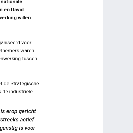
 nationale
n en David
erking willen
aniseerd voor
deelnemers waren
enwerking tussen
et de Strategische
 de industriële
s erop gericht
streeks actief
gunstig is voor