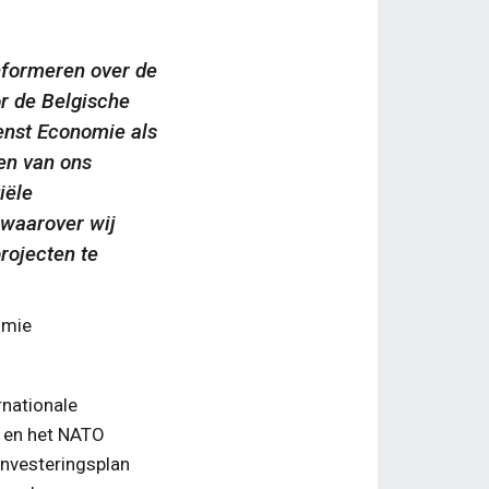
nformeren over de
or de Belgische
ienst Economie als
ven van ons
iële
 waarover wij
rojecten te
omie
rnationale
 en het NATO
investeringsplan