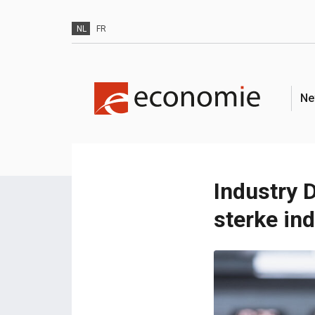
NL
FR
Ne
Industry 
sterke ind