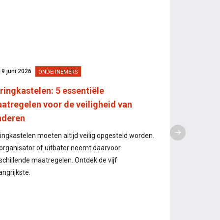
19 juni 2026
4 juni 2026
ONDERNEMERS
D
ringkastelen: 5 essentiële
De kosten v
atregelen voor de veiligheid van
kunnen ster
nderen
handelaars
ingkastelen moeten altijd veilig opgesteld worden.
Het Prijzenobse
organisator of uitbater neemt daarvoor
transparantie v
schillende maatregelen. Ontdek de vijf
gewicht van het
angrijkste.
maaltijdcheques