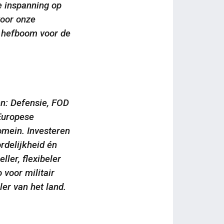
re inspanning op
voor onze
n hefboom voor de
n: Defensie, FOD
Europese
omein. Investeren
rdelijkheid én
er, flexibeler
 voor militair
er van het land.