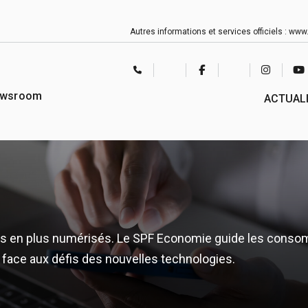
Autres informations et services officiels :
www.
CONTACT
TWITTER
FACEBOOK
LINKEDIN
INSTAGRAM
YO
CENTER
wsroom
ACTUAL
us en plus numérisés. Le SPF Economie guide les consom
 face aux défis des nouvelles technologies.